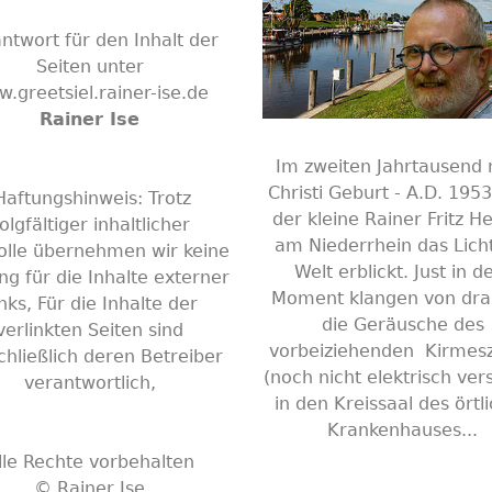
ntwort für den Inhalt der
Seiten unter
.greetsiel.rainer-ise.de
Rainer Ise
Im zweiten Jahrtausend
Christi Geburt - A.D. 1953
aftungshinweis: Trotz
der kleine Rainer Fritz H
olgfältiger inhaltlicher
am Niederrhein das Lich
olle übernehmen wir keine
Welt erblickt. Just in 
ng für die Inhalte externer
Moment klangen von dr
nks, Für die Inhalte der
die Geräusche des
verlinkten Seiten sind
vorbeiziehenden Kirmes
chließlich deren Betreiber
(noch nicht elektrisch vers
verantwortlich,
in den Kreissaal des örtl
Krankenhauses...
lle Rechte vorbehalten
© Rainer Ise