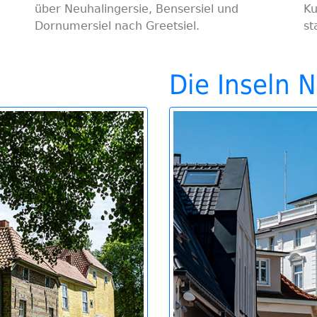
über Neuhalingersie, Bensersiel und
Ku
Dornumersiel nach Greetsiel.
st
Die Inseln N