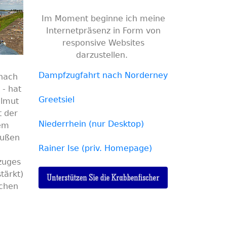
Im Moment beginne ich meine
Internetpräsenz in Form von
responsive Websites
darzustellen.
Dampfzugfahrt nach Norderney
 nach
 - hat
Greetsiel
elmut
t der
Niederrhein (nur Desktop)
dem
außen
Rainer Ise (priv. Homepage)
zuges
tärkt)
ichen