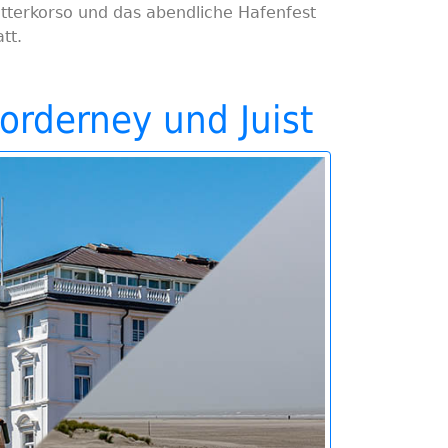
tterkorso und das abendliche Hafenfest
att.
orderney und Juist