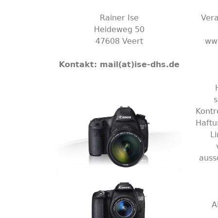
Rainer Ise
Vera
Heideweg 50
47608 Veert
www
Kontakt: mail(at)ise-dhs.de
H
s
Kontr
Haftu
Li
auss
A