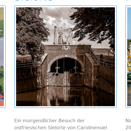
Ein morgendlicher Besuch der
Na
ostfriesischen Sielorte von Carolinensiel
20