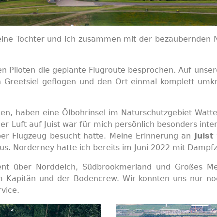
eine Tochter und ich zusammen mit der bezaubernden 
n Piloten die geplante Flugroute besprochen. Auf unse
h Greetsiel geflogen und den Ort einmal komplett umkr
ogen, haben eine Ölbohrinsel im Naturschutzgebiet Wat
r Luft auf Juist war für mich persönlich besonders inte
per Flugzeug besucht hatte. Meine Erinnerung an
Juist
h aus. Norderney hatte ich bereits im Juni 2022 mit Dam
ent über Norddeich, Südbrookmerland und Großes Me
 Kapitän und der Bodencrew. Wir konnten uns nur noch
vice.